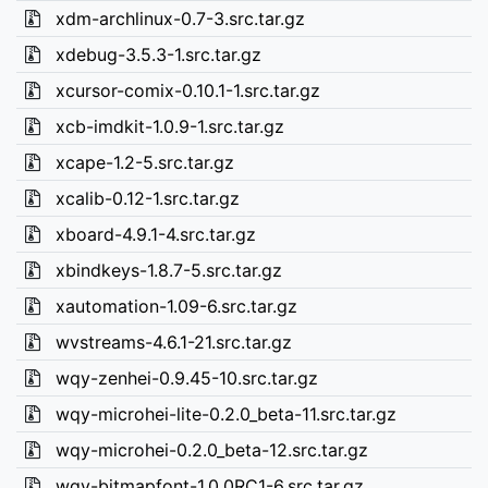
xdm-archlinux-0.7-3.src.tar.gz
xdebug-3.5.3-1.src.tar.gz
xcursor-comix-0.10.1-1.src.tar.gz
xcb-imdkit-1.0.9-1.src.tar.gz
xcape-1.2-5.src.tar.gz
xcalib-0.12-1.src.tar.gz
xboard-4.9.1-4.src.tar.gz
xbindkeys-1.8.7-5.src.tar.gz
xautomation-1.09-6.src.tar.gz
wvstreams-4.6.1-21.src.tar.gz
wqy-zenhei-0.9.45-10.src.tar.gz
wqy-microhei-lite-0.2.0_beta-11.src.tar.gz
wqy-microhei-0.2.0_beta-12.src.tar.gz
wqy-bitmapfont-1.0.0RC1-6.src.tar.gz