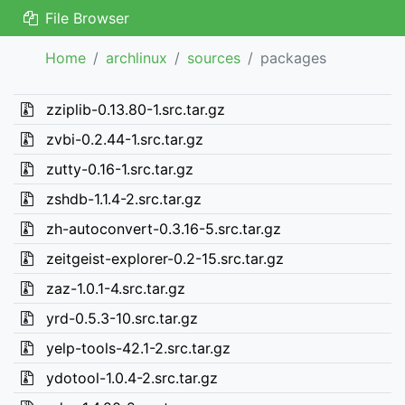
File Browser
Home
archlinux
sources
packages
zziplib-0.13.80-1.src.tar.gz
zvbi-0.2.44-1.src.tar.gz
zutty-0.16-1.src.tar.gz
zshdb-1.1.4-2.src.tar.gz
zh-autoconvert-0.3.16-5.src.tar.gz
zeitgeist-explorer-0.2-15.src.tar.gz
zaz-1.0.1-4.src.tar.gz
yrd-0.5.3-10.src.tar.gz
yelp-tools-42.1-2.src.tar.gz
ydotool-1.0.4-2.src.tar.gz