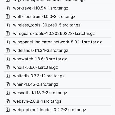
workrave-1.10.54-1.src.tar.gz
wolf-spectrum-1.0.0-3.src.tar.gz
wireless_tools-30.pre9-5.src.tar.gz
wireguard-tools-1.0.20260223-1.src.tar.gz
wingpanel-indicator-network-8.0.1-1.src.tar.gz
widelands-1:1.3.1-3.src.tar.gz
whowatch-1.8.6-3.src.tar.gz
whois-5.6.6-1.src.tar.gz
whitedb-0.7.3-12.src.tar.gz
when-1.1.45-2.src.tar.gz
wesnoth-1:1.18.7-2.src.tar.gz
websvn-2.8.8-1.src.tar.gz
webp-pixbuf-loader-0.2.7-2.src.tar.gz