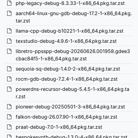
php-legacy-debug-8.3.33-1-x86_64.pkg.tar.zst
aarch64-linux-gnu-gdb-debug-17.2-1-x86_64.pkg.
tar.zst
llama-cpp-debug-b10221-1-x86_64.pkg.tar.zst
texstudio-debug-4.9.6-1-x86_64.pkg.tar.zst
libretro-ppsspp-debug-20260626.001958.gdee3
cbac84f5-1-x86_64.pkg.tar.zst
sequoia-sq-debug-1.4.0-2-x86_64.pkg.tar.zst
rocm-gdb-debug-7.2.4-1-x86_64.pkg.tar.zst
powerdns-recursor-debug-5.4.5-1-x86_64.pkg.ta
r.zst
pioneer-debug-20250501-3-x86_64.pkg.tar.zst
falkon-debug-26.07.90-1-x86_64.pkg.tar.zst
praat-debug-7.0-1-x86_64.pkg.tar.zst
bespokesynth-debug-1.3.0-4-x86_64.pkg.tar.zst